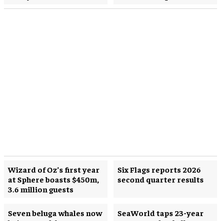
Wizard of Oz’s first year
Six Flags reports 2026
at Sphere boasts $450m,
second quarter results
3.6 million guests
Seven beluga whales now
SeaWorld taps 23-year