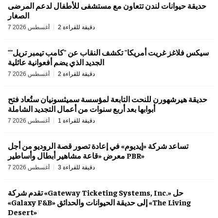
حديقة حيوانات لندن تتعاون مع مستشفى للأطفال لدعم المرضى
الصغار
2 دقيقة للقراءة
7 أغسطس 2026
"سيكس فلاغز غريت أمريكا" تكشف النقاب عن "كامب تيمبر تريل"
الجديد الذي يضم أفعوانية عائلية
2 دقيقة للقراءة
7 أغسطس 2026
حديقة هيرشهورن للنحت التابعة لمؤسسة سميثسونيان ستُعاد فتح
أبوابها بعد أربع سنوات من أعمال التجديد الشاملة
1 دقيقة للقراءة
7 أغسطس 2026
تساعد شركة «إيديوم» في إعادة تصور قصة الروديو من أجل
معرض «قاعة مشاهير أبطال وأساطير PBR»
3 دقيقة للقراءة
7 أغسطس 2026
تقدم شركة «Gateway Ticketing Systems, Inc.» حل
«Galaxy F&B» إلى حديقة الحيوانات والحدائق «The Living
Desert»