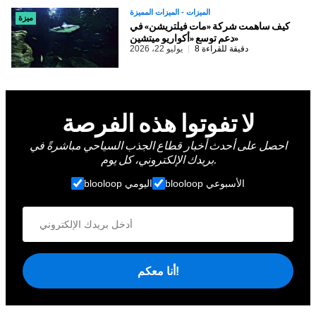
الميزات - الميزات المميزة
ميزة
كيف ساهمت شركة «مات فيلتريشن» في
دعم توسع «أكواريو ميتشين»
8 دقيقة للقراءة
يوليو 22، 2026
لا تفوتوا هذه الفرصة
احصل على أحدث أخبار قطاع الجذب السياحي مباشرةً في
بريدك الإلكتروني، كل يوم.
blooloop الأسبوعي
blooloop اليومي
أنا معكم!