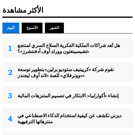
الأكثر مشاهدة
الشهر
الأسبوع
اليوم
هل تُعد شراكات الملكية الفكرية السلاح السري لمنتجع
«تشيسينغتون وورلد أوف أدفنتشرز»؟
تقوم شركة «كرييتيف ستوديو برلين» بتطوير توسعة
«ووترفلاي» للعبة «لاند أوف ليجندز»
ديزني تكشف عن كيفية استخدام الذكاء الاصطناعي في
منتزهاتها الترفيهية