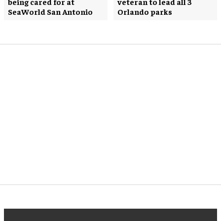
being cared for at
veteran to lead all 3
SeaWorld San Antonio
Orlando parks