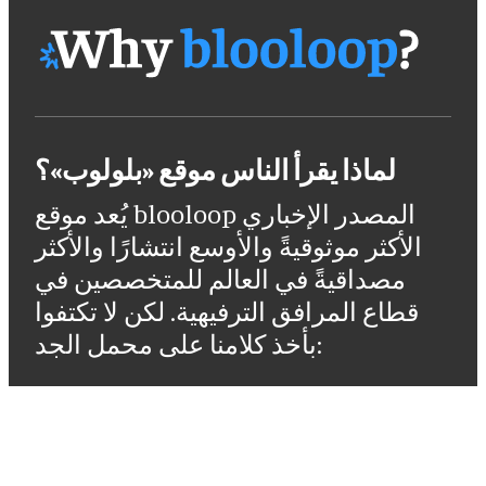
لماذا يقرأ الناس موقع «بلولوب»؟
يُعد موقع blooloop المصدر الإخباري
الأكثر موثوقيةً والأوسع انتشارًا والأكثر
مصداقيةً في العالم للمتخصصين في
قطاع المرافق الترفيهية. لكن لا تكتفوا
بأخذ كلامنا على محمل الجد: