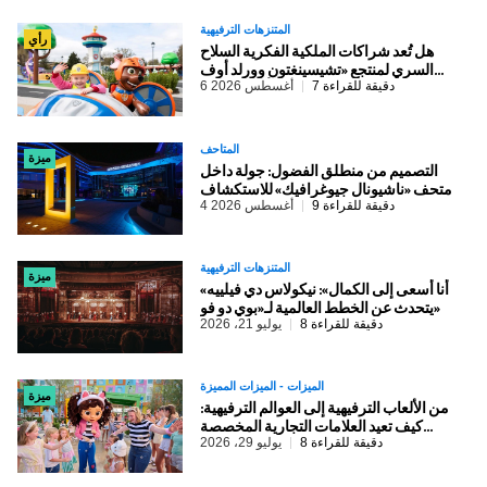
المتنزهات الترفيهية
رأي
هل تُعد شراكات الملكية الفكرية السلاح
السري لمنتجع «تشيسينغتون وورلد أوف
أدفنتشرز»؟
7 دقيقة للقراءة
6 أغسطس 2026
المتاحف
ميزة
​التصميم من منطلق الفضول: جولة داخل
متحف «ناشيونال جيوغرافيك» للاستكشاف
9 دقيقة للقراءة
4 أغسطس 2026
المتنزهات الترفيهية
ميزة
​«أنا أسعى إلى الكمال»: نيكولاس دي فيلييه
يتحدث عن الخطط العالمية لـ«بوي دو فو»
8 دقيقة للقراءة
يوليو 21، 2026
الميزات - الميزات المميزة
ميزة
من الألعاب الترفيهية إلى العوالم الترفيهية:
كيف تعيد العلامات التجارية المخصصة
للأطفال تشكيل صناعة المعالم الترفيهية
8 دقيقة للقراءة
يوليو 29، 2026