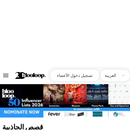
الانتقال
إلى
المحتوى
العربية‏
تسجيل دخول الأعضاء
البحث
والتنقل
بين
الأقسام
قصص الجاذبية